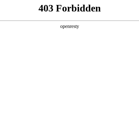
数字钱包
首页
关于我们
产品服务
App下载
攻略：安卓版与苹